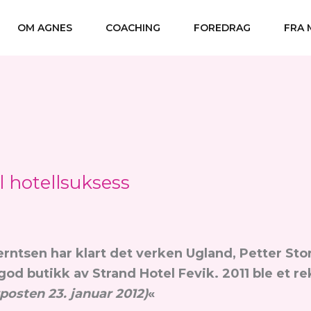
OM AGNES
COACHING
FOREDRAG
FRA 
l hotellsuksess
rntsen har klart det verken Ugland, Petter Stor
od butikk av Strand Hotel Fevik. 2011 ble et rek
osten 23. januar 2012)
«