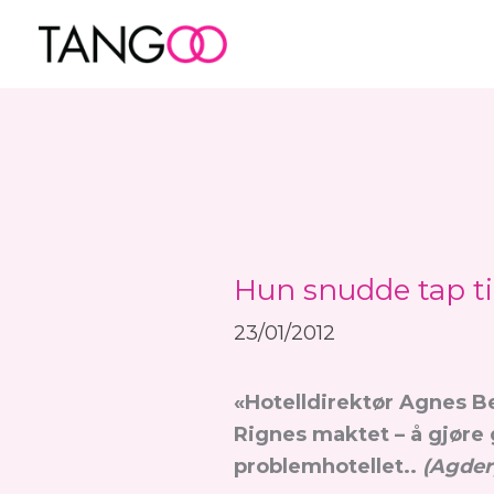
Hopp
rett
til
innholdet
Hun snudde tap ti
23/01/2012
«Hotelldirektør Agnes Be
Rignes maktet – å gjøre g
problemhotellet..
(Agderp